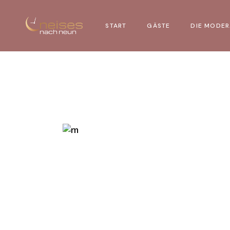
Skip
to
the
START
GÄSTE
DIE MODER
content