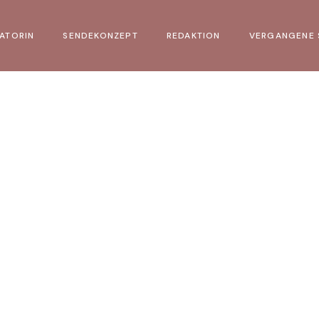
ATORIN
SENDEKONZEPT
REDAKTION
VERGANGENE
Sendung vom
Sendung vom 
Sendung vom
Sendung vom
Sendung vom