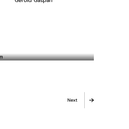
Gerold Gaspari
FEMME LIKE YOU
Next