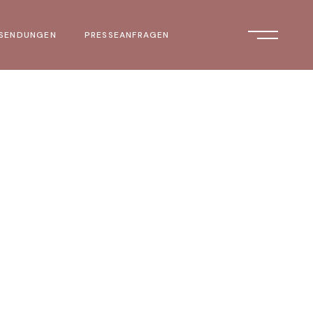
 SENDUNGEN
PRESSEANFRAGEN
 21.09.2023
31.10.2023
 15.02.2024
 18.04.2024
 27.06.2024